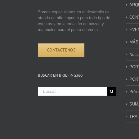
ARQ
Somos especialistas en el desarrollo de
CON
stands de alto impacto para todo tipo de
eventos y en la creación de piezas y
materiales para el punto de venta.
EVE
MÁS
CONTACTENOS
Notic
POR
BUSCAR EN BRIEFING360
POR
Buscar:
Próx
SUM
TRAI