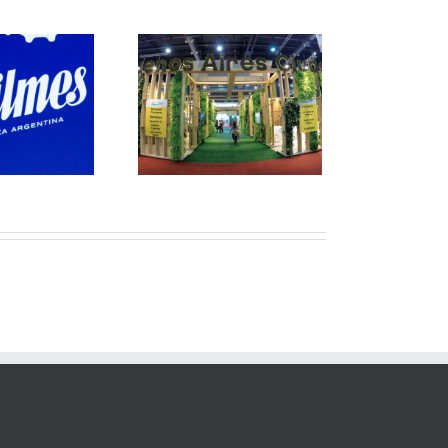
fing360 premiada en
la Feria del Libro