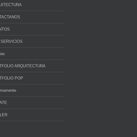
UITECTURA
TACTANOS
NTOS
 SERVICIOS
ias
TFOLIO ARQUITECTURA
TFOLIO POP
imamente
ATE
LER