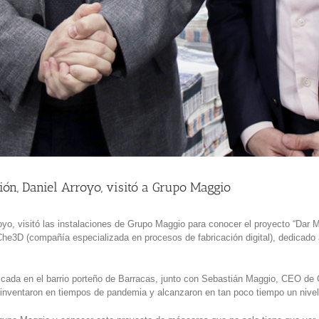
ción, Daniel Arroyo, visitó a Grupo Maggio
rroyo, visitó las instalaciones de Grupo Maggio para conocer el proyecto “Dar
he3D (compañía especializada en procesos de fabricación digital), dedicado a
, ubicada en el barrio porteño de Barracas, junto con Sebastián Maggio, CEO
einventaron en tiempos de pandemia y alcanzaron en tan poco tiempo un nivel