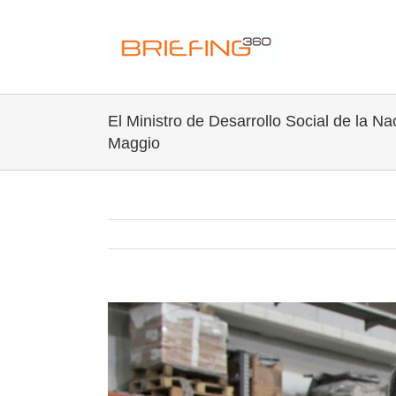
Skip
to
content
El Ministro de Desarrollo Social de la Na
Maggio
Ver
imagen
más
grande