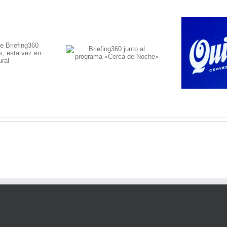
Los nuevos cajones de
efing360 junto al
Brie
Quilmes ya son una
grama «Cerca de
realidad
Noche»