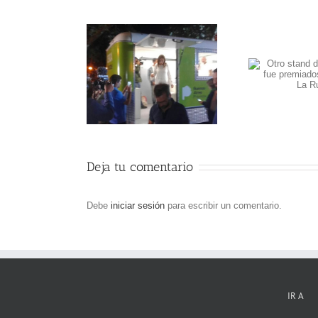
Otro stand de
ernadora Vidal y
Bri
Briefing360 fue
inistra Stanley
pro
premiados, esta vez en
on nuestros trailers
La Rural
Deja tu comentario
Debe
iniciar sesión
para escribir un comentario.
IR A