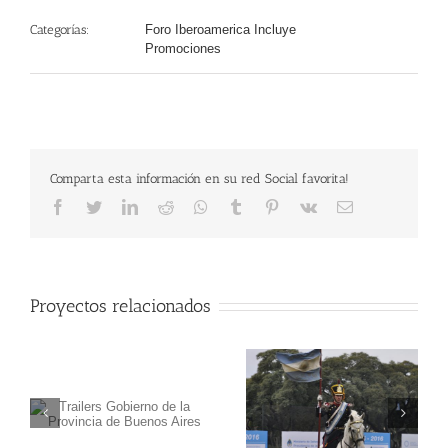
Categorías:
Foro Iberoamerica Incluye
Promociones
Comparta esta información en su red Social favorita!
Facebook
Twitter
LinkedIn
Reddit
Whatsapp
Tumblr
Pinterest
Vk
Email
Proyectos relacionados
la
Cartelería Festival de
Muestra Borges en el
s
Bandas Militares
archivo de Bioy